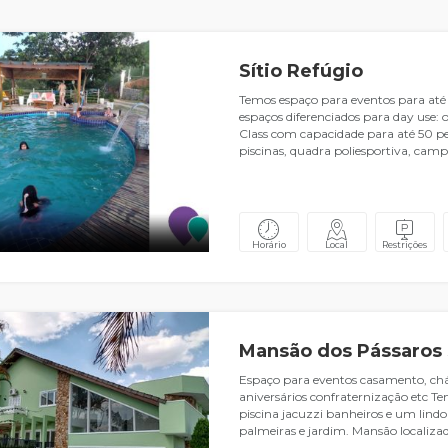
Sítio Refúgio
Temos espaço para eventos para até
espaços diferenciados para day use:
Class com capacidade para até 50 p
piscinas, quadra poliesportiva, cam
Horário
Local
Restrições
Mansão dos Pássaros
Espaço para eventos casamento, chá
aniversários confraternização etc T
piscina jacuzzi banheiros e um lind
palmeiras e jardim. Mansão localiz