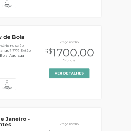
Lotação
 de Bola
Preço médio
sário no salão
1700.00
R$
Bangu? ???? Então
Bola! Aqui sua
*Por dia
VER DETALHES
Lotação
e Janeiro -
ntes
Preço médio