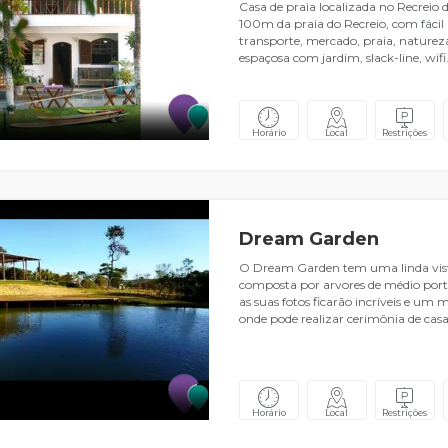
Casa de praia localizada no Recreio 
100m da praia do Recreio, com fácil 
transporte, mercado, praia, naturez
espaçosa com jardim, slack-line, wifi
Horário
Local
Restrições
Dream Garden
O Dream Garden tem uma linda vist
composta por arvores de médio port
as suas fotos ficarão incríveis e um 
onde pode realizar cerimônia de ca
Horário
Local
Restrições