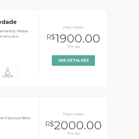
iedade
Preço médio
samentos, Festas
1900.00
R$
ormaturas e
*Por dia
VER DETALHES
Lotação
Preço médio
s! Faça sua festa
2000.00
R$
*Por dia