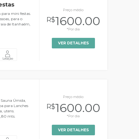
estas
Preço médio
para mini festas.
1600.00
R$
ssoas, para o
raia de Itanhaém,
*Por dia
VER DETALHES
Lotação
Preço médio
o, Sauna Úmida,
1600.00
R$
pa para Lanches
a, utens.
,80 mts.
*Por dia
VER DETALHES