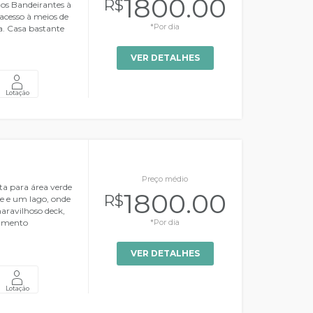
1800.00
R$
dos Bandeirantes à
acesso à meios de
*Por dia
a. Casa bastante
.
VER DETALHES
Lotação
Preço médio
a para área verde
1800.00
R$
e e um lago, onde
maravilhoso deck,
samento
*Por dia
VER DETALHES
Lotação