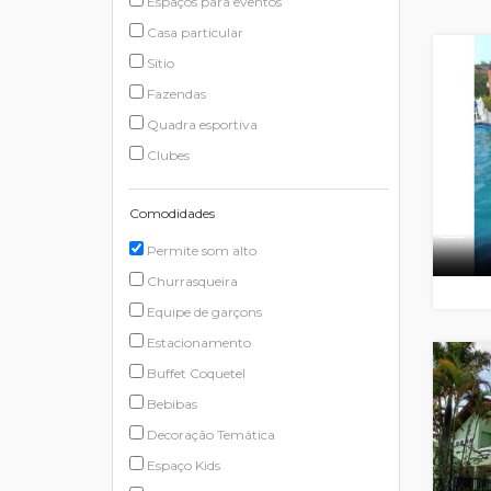
Espaços para eventos
Casa particular
Sítio
Fazendas
Quadra esportiva
Clubes
Comodidades
Permite som alto
Churrasqueira
Equipe de garçons
Estacionamento
Buffet Coquetel
Bebibas
Decoração Temática
Espaço Kids