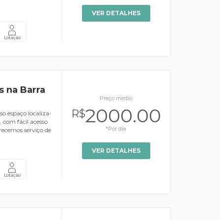
VER DETALHES
Lotação
 na Barra
Preço médio
2000.00
R$
so espaço localiza-
, com fácil acesso
*Por dia
recemos serviço de
VER DETALHES
Lotação