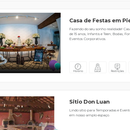
Casa de Festas em P
Fazendo do seu sonho realidade! Ca
de 15 anos, Infantis e Teen, Bodas, F
Eventos Corporativos.
Horário
Local
Restrições
Sitio Don Luan
Lindo sítio para Temporadas e Evento
em nosso amplo espaço.