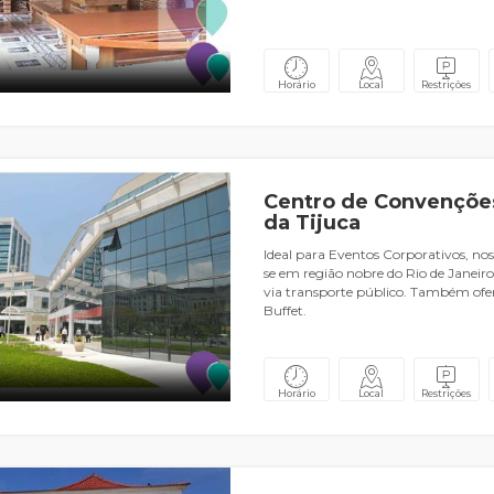
Horário
Local
Restrições
Centro de Convenções
da Tijuca
Ideal para Eventos Corporativos, nos
se em região nobre do Rio de Janeiro
via transporte público. Também ofe
Buffet.
Horário
Local
Restrições