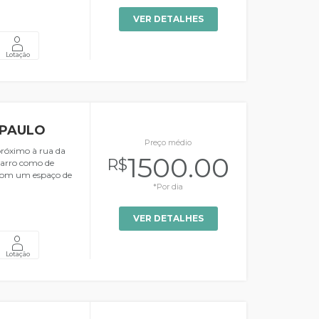
VER DETALHES
Lotação
 PAULO
Preço médio
próximo à rua da
1500.00
R$
 carro como de
 com um espaço de
*Por dia
VER DETALHES
Lotação