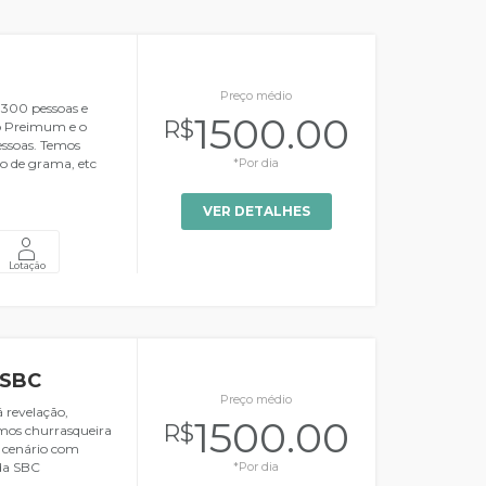
Preço médio
 300 pessoas e
1500.00
R$
 o Preimum e o
essoas. Temos
po de grama, etc
*Por dia
VER DETALHES
Lotação
 SBC
Preço médio
 revelação,
1500.00
R$
emos churrasqueira
o cenário com
ada SBC
*Por dia