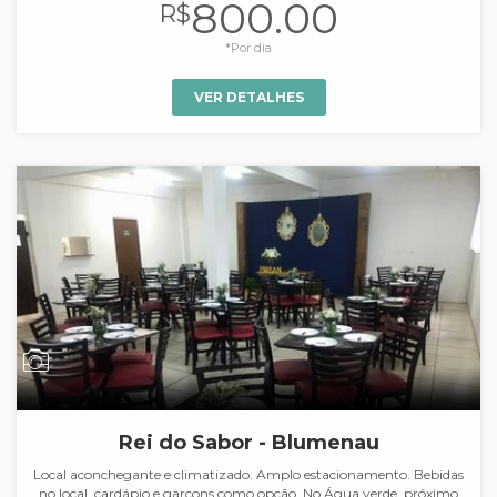
800.00
R$
*Por dia
VER DETALHES
Rei do Sabor - Blumenau
Local aconchegante e climatizado. Amplo estacionamento. Bebidas
no local. cardápio e garçons como opção. No Água verde, próximo