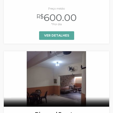
Preço médio
600.00
R$
*Por dia
VER DETALHES