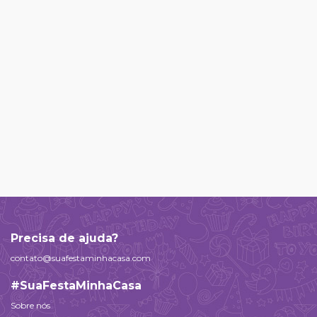
Precisa de ajuda?
contato@suafestaminhacasa.com
#SuaFestaMinhaCasa
Sobre nós