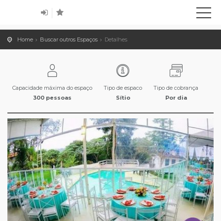
Home
Buscar outros Espaços
Detalhes
Capacidade máxima do espaço
Tipo de espaco
Tipo de cobrança
300 pessoas
Sítio
Por dia