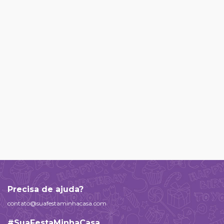
Precisa de ajuda?
contato@suafestaminhacasa.com
#SuaFestaMinhaCasa