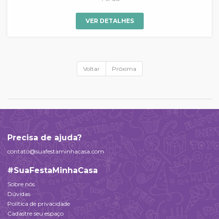
VER DETALHES
Voltar
Próxima
Precisa de ajuda?
contato@suafestaminhacasa.com
#SuaFestaMinhaCasa
Sobre nós
Dúvidas
Política de privacidade
Cadastre seu espaço