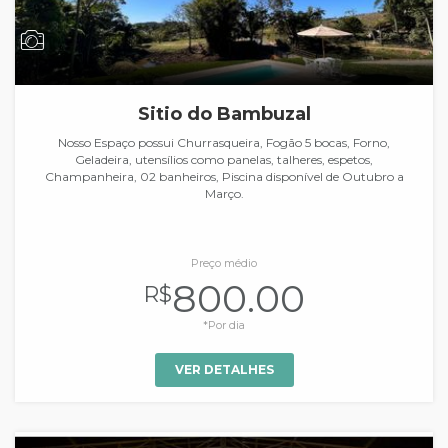
Sitio do Bambuzal
Nosso Espaço possui Churrasqueira, Fogão 5 bocas, Forno,
Geladeira, utensílios como panelas, talheres, espetos,
Champanheira, 02 banheiros, Piscina disponível de Outubro a
Março.
Preço médio
800.00
R$
*Por dia
VER DETALHES