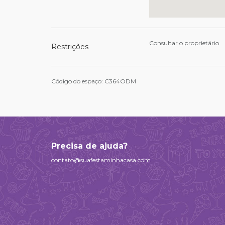
Consultar o proprietário
Restrições
Código do espaço: C364ODM
Precisa de ajuda?
contato@suafestaminhacasa.com