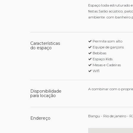
Espaço toda estruturado 
festas.Salão acústico, palc
ambiente com banheiro pri
Permite som alto
Características
Equipe de garçons
do espaço
Bebibas
Espaço Kids
Mesas e Cadeiras
Wifi
A combinar com o proprie
Disponibilidade
para locação
Bangu - Rio de janeiro - R
Endereço