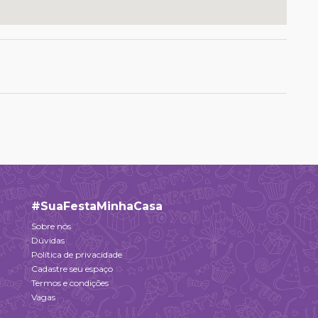
#SuaFestaMinhaCasa
Sobre nós
Dúvidas
Política de privacidade
Cadastre seu espaço
Termos e condições
Vagas