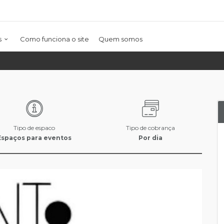
s
Como funciona o site
Quem somos
Tipo de espaco
Tipo de cobrança
Espaços para eventos
Por dia