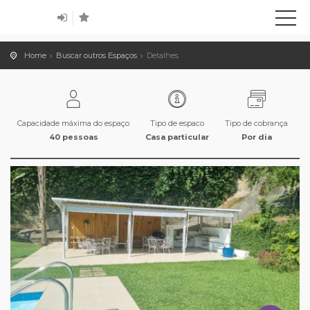
Home
Buscar outros Espaços
Detalhes
Capacidade máxima do espaço
Tipo de espaco
Tipo de cobrança
40 pessoas
Casa particular
Por dia