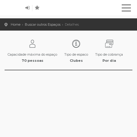
Home
Buscar outros Espaços
Detalhes
Capacidade máxima do espaço
Tipo de espaco
Tipo de cobrança
70 pessoas
Clubes
Por dia