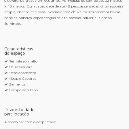
o goleiro, para cada um dos times. As medidas do campo são 32 metros
X 48 metros. Com capacidade de até 48 pessoas sentadas, churrasqueira
ampla, 1 banheiro e mais 1 vestiário com chuveiros. Fornecemos louças,
panelas, talheres, copos e fogão de alta pressão industrial. Campo
iluminado.
Características
do espaço
Permite som alto
Churrasqueira
Estacionamento
Mesas e Cadeiras
Banheiros
Campo de futebol
Disponibilidade
para locação
A combinar com o proprietário