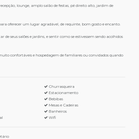
ecepção, lounge, amplo salão de festas, pé direito alto, jardim de
ara oferecer um lugar agradável, de requinte, bom gosto e encanto.
 de seus salões e jardins, e sentir como se estivessem sendo acolhidos
 muito confortáveis e hospedagem de familiares ou convidados quando
Churrasqueira
Estacionamento
Bebibas
Mesas e Cadeiras
Banheiros
al
Wifi
tário