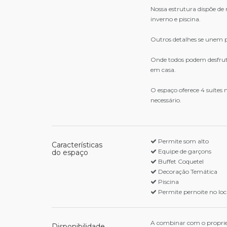
Nossa estrutura dispõe de r
inverno e piscina.
Outros detalhes se unem p
Onde todos podem desfrutar
em casa.
O espaço oferece 4 suítes
necessário.
Permite som alto
Características
Equipe de garçons
do espaço
Buffet Coquetel
Decoração Temática
Piscina
Permite pernoite no loc
A combinar com o proprie
Disponibilidade