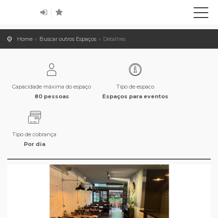
Home
Buscar outros Espaços
Detalhes
Capacidade máxima do espaço
Tipo de espaco
80 pessoas
Espaços para eventos
Tipo de cobrança
Por dia