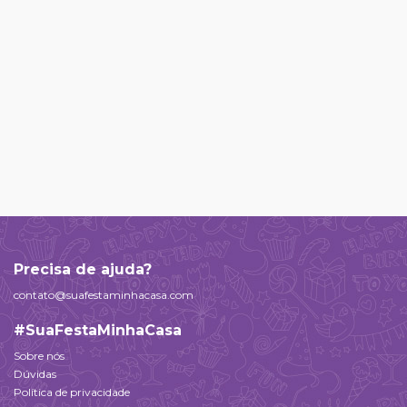
Precisa de ajuda?
contato@suafestaminhacasa.com
#SuaFestaMinhaCasa
Sobre nós
Dúvidas
Política de privacidade