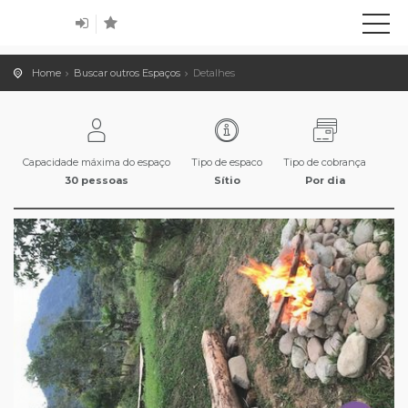
Home
Buscar outros Espaços
Detalhes
Capacidade máxima do espaço
Tipo de espaco
Tipo de cobrança
30 pessoas
Sítio
Por dia