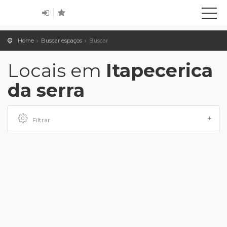
Home
Buscar espaços
Buscar
Locais em
Itapecerica
da serra
Filtrar