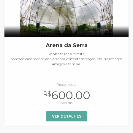
Arena da Serra
Venha fazer sua festa
conosco:casamento,aniversários,confraternização, churrasco com
amigos e família.
Preço médio
600.00
R$
*Por dia
VER DETALHES