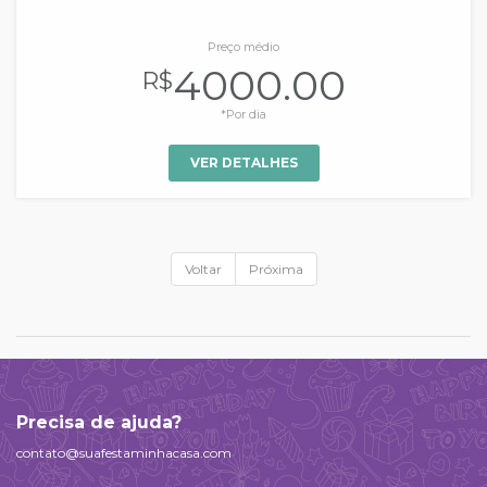
Preço médio
4000.00
R$
*Por dia
VER DETALHES
Voltar
Próxima
Precisa de ajuda?
contato@suafestaminhacasa.com