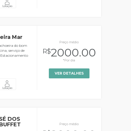
Lotação
eira Mar
Preço médio
Cachoeira do bom
2000.00
R$
ina, serviço de
. Estacionamento
*Por dia
VER DETALHES
Lotação
SÉ DOS
 BUFFET
Preço médio