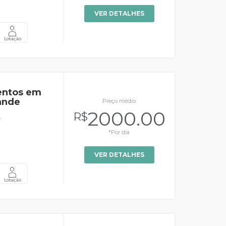
VER DETALHES
Lotação
entos em
ande
Preço médio
2000.00
R$
.
*Por dia
VER DETALHES
Lotação