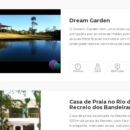
Dream Garden
O Dream Garden tem uma linda vist
composta por arvores de médio port
as suas fotos ficarão incríveis e um 
onde pode realizar cerimônia de ca
Horário
Local
Restrições
Casa de Praia no Rio d
Recreio dos Bandeira
Casa de praia localizada no Recreio 
100m da praia do Recreio, com fácil 
transporte, mercado, praia, naturez