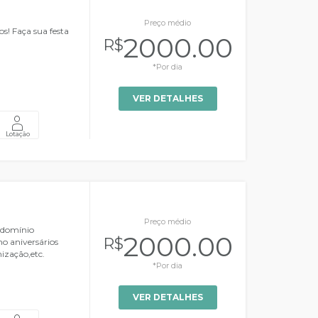
Preço médio
s! Faça sua festa
2000.00
R$
*Por dia
VER DETALHES
Lotação
Preço médio
ndomínio
2000.00
R$
o aniversários
ização,etc.
*Por dia
VER DETALHES