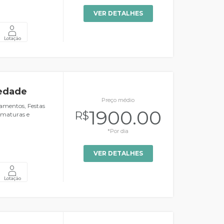
.
VER DETALHES
Lotação
iedade
Preço médio
samentos, Festas
1900.00
R$
ormaturas e
*Por dia
VER DETALHES
Lotação