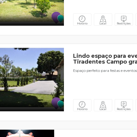
Horário
Local
Restrições
Lindo espaço para ev
Tiradentes Campo gr
Espaço perfeito para festas e eventos
Horário
Local
Restrições