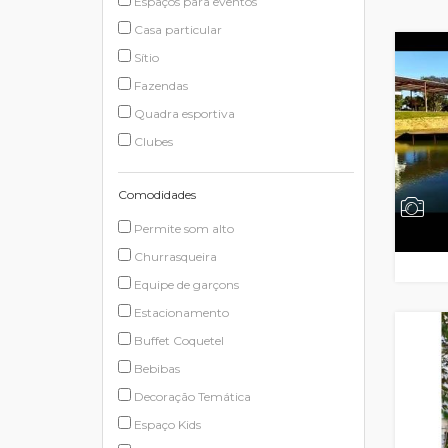
Espaços para eventos
Casa particular
Sítio
Fazendas
Quadra esportiva
Clubes
Comodidades
Permite som alto
Churrasqueira
Equipe de garçons
Estacionamento
Buffet Coquetel
Bebibas
Decoração Temática
Espaço Kids