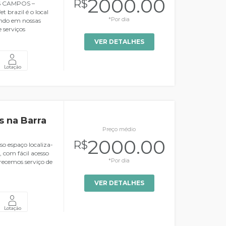
2000.00
R$
 CAMPOS –
 brazil é o local
*Por dia
uando em nossas
 serviços
VER DETALHES
Lotação
 na Barra
Preço médio
2000.00
R$
so espaço localiza-
, com fácil acesso
*Por dia
recemos serviço de
VER DETALHES
Lotação