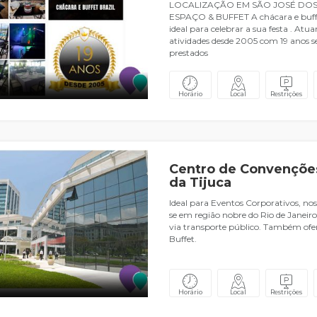
LOCALIZAÇÃO EM SÃO JOSÉ DOS
ESPAÇO & BUFFET A chácara e buffet
ideal para celebrar a sua festa . At
atividades desde 2005 com 19 anos se
prestados
Horário
Local
Restrições
Centro de Convenções
da Tijuca
Ideal para Eventos Corporativos, nos
se em região nobre do Rio de Janeiro
via transporte público. Também ofe
Buffet.
Horário
Local
Restrições