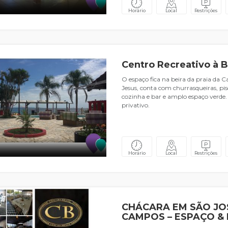
Horário
Local
Restrições
Centro Recreativo à B
O espaço fica na beira da praia da 
Jesus, conta com churrasqueiras, pisc
cozinha e bar e amplo espaço verde
privativo.
Horário
Local
Restrições
CHÁCARA EM SÃO JO
CAMPOS – ESPAÇO &