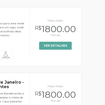
Preço médio
a para área verde
1800.00
R$
e e um lago, onde
maravilhoso deck,
samento
*Por dia
VER DETALHES
Lotação
e Janeiro -
ntes
Preço médio
1800.00
R$
dos Bandeirantes à
acesso à meios de
*Por dia
a. Casa bastante