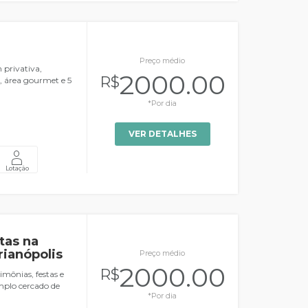
Preço médio
privativa,
2000.00
R$
, área gourmet e 5
*Por dia
VER DETALHES
Lotação
tas na
rianópolis
Preço médio
2000.00
R$
mônias, festas e
plo cercado de
*Por dia