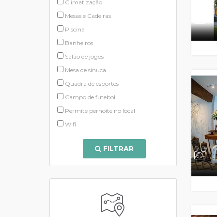
Climatização
Mesas e Cadeiras
Piscina
Banheiros
Salão de jogos
Mesa de sinuca
Quadra de esportes
Campo de futebol
Permite pernoite no local
Wifi
FILTRAR