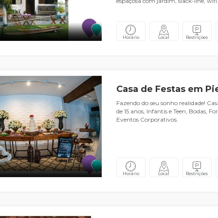
espaçosa com jardim, slack-line, wifi
Horário
Local
Restrições
Casa de Festas em P
Fazendo do seu sonho realidade! Ca
de 15 anos, Infantis e Teen, Bodas, F
Eventos Corporativos.
Horário
Local
Restrições