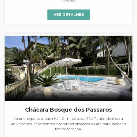
*Por dia
VER DETALHES
Chácara Bosque dos Passaros
Aconchegante espaço há 40 minutos de São Paulo. Ideal para
aniversários, casamentos e confraternizações ou até para passar o
fim de semana.