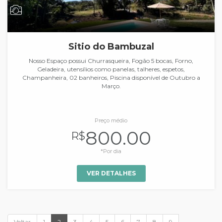
Sitio do Bambuzal
Nosso Espaço possui Churrasqueira, Fogão 5 bocas, Forno,
Geladeira, utensílios como panelas, talheres, espetos,
Champanheira, 02 banheiros, Piscina disponível de Outubro a
Março.
Preço médio
800.00
R$
*Por dia
VER DETALHES
Voltar
1
2
3
4
5
6
7
8
9