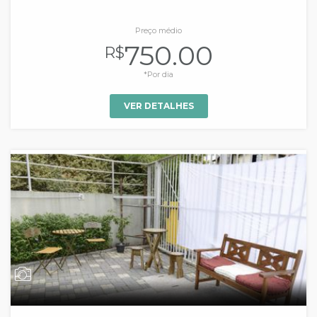
Preço médio
750.00
R$
*Por dia
VER DETALHES