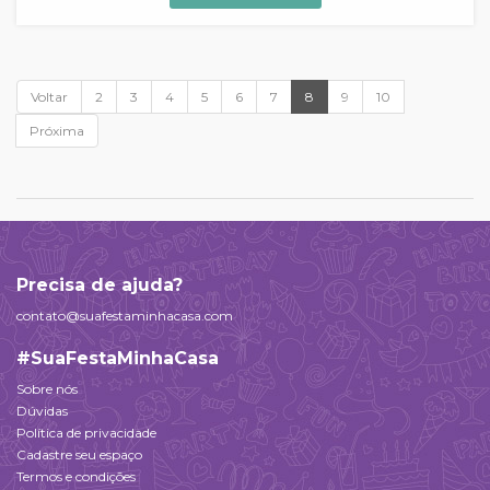
Voltar
2
3
4
5
6
7
8
9
10
Próxima
Precisa de ajuda?
contato@suafestaminhacasa.com
#SuaFestaMinhaCasa
Sobre nós
Dúvidas
Política de privacidade
Cadastre seu espaço
Termos e condições