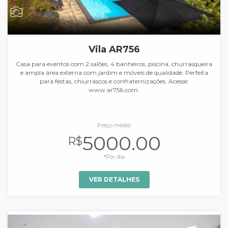
Vila AR756
Casa para eventos com 2 salões, 4 banheiros, piscina, churrasqueira
e ampla área externa com jardim e móveis de qualidade. Perfeita
para festas, chiurrascos e confraternizações. Acesse:
www.ar756.com.
Preço médio
5000.00
R$
*Por dia
VER DETALHES